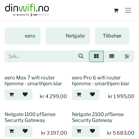
Skip to Content
eero
Netgate
Tilbehør
eero Max 7 wifi router
eero Pro 6 wifi router
hjemme - smarthjem klar
hjemme - smarthjem klar
kr
4 299,00
kr
1 995,00
Netgate 1100 pfSense
Netgate 2100 pfSense
Security Gateway
Security Gateway
kr
3 197,00
kr
5 683,00